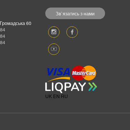
Зв`язатись з нами
. Громадська 60
-84
-84
-84
UK
EN
RU