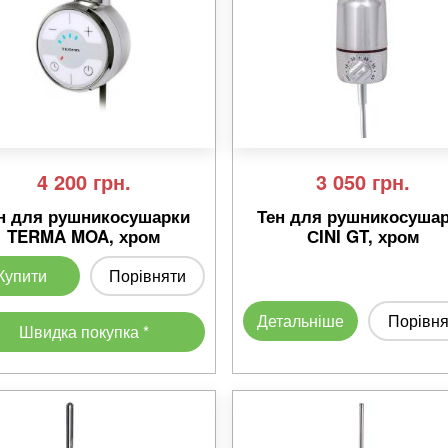
4 200
грн.
3 050
грн.
н для рушникосушарки
Тен для рушникосуша
TERMA MOA, хром
СINI GT, хром
Купити
Порівняти
Детальніше
Порівня
Швидка покупка *