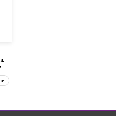
и.
,
ти