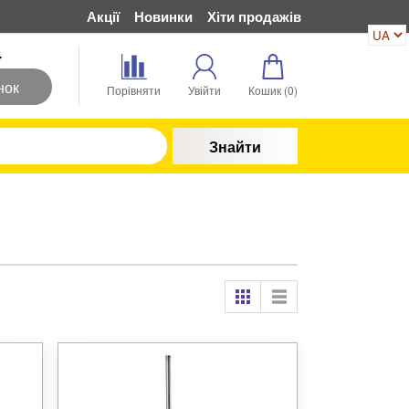
Акції
Новинки
Хіти продажів
4
нок
Порівняти
Увійти
Кошик (
0
)
Знайти