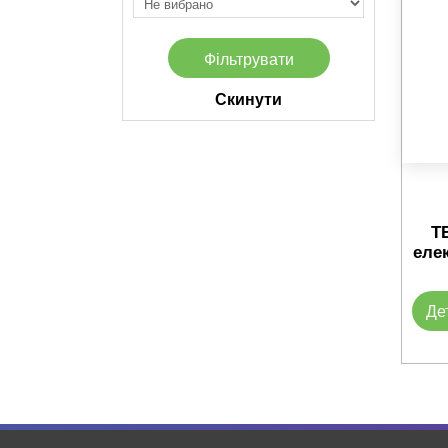
Скинути
Т
еле
Де